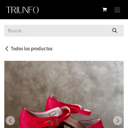
Ir al contenido
Todos los productos