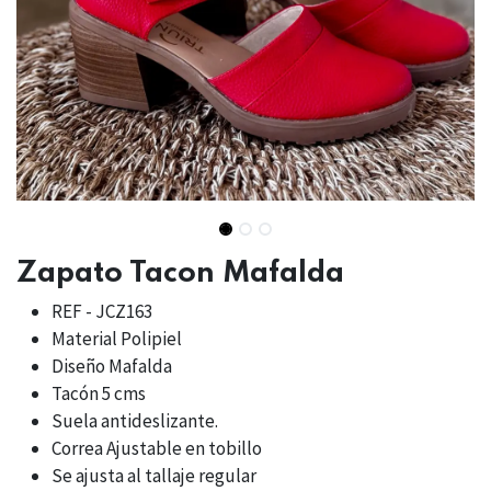
Zapato Tacon Mafalda
REF - JCZ163
Material Polipiel
Diseño Mafalda
Tacón 5 cms
Suela antideslizante.
Correa Ajustable en tobillo
Se ajusta al tallaje regular