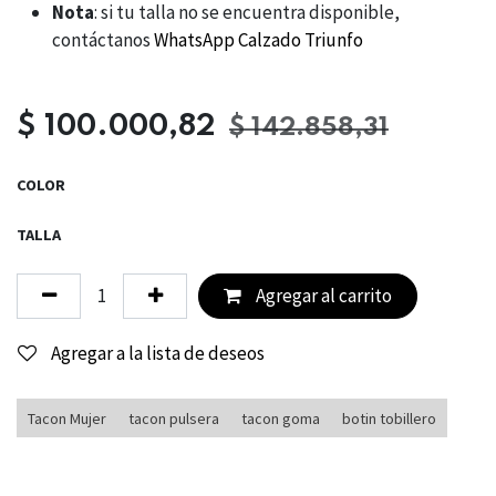
Nota
: si tu talla no se encuentra disponible,
contáctanos
WhatsApp Calzado Triunfo
$
100.000,82
$
142.858,31
COLOR
TALLA
Agregar al carrito
Agregar a la lista de deseos
Tacon Mujer
tacon pulsera
tacon goma
botin tobillero