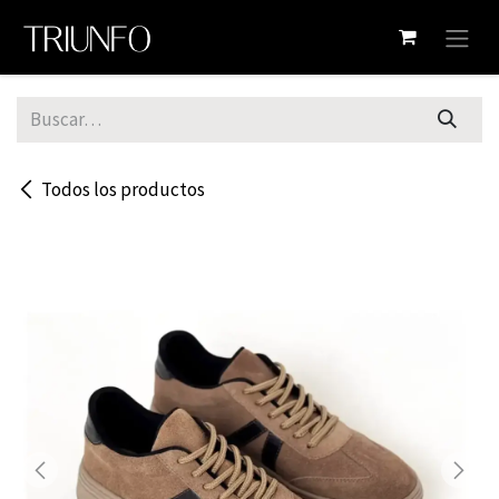
Ir al contenido
Todos los productos