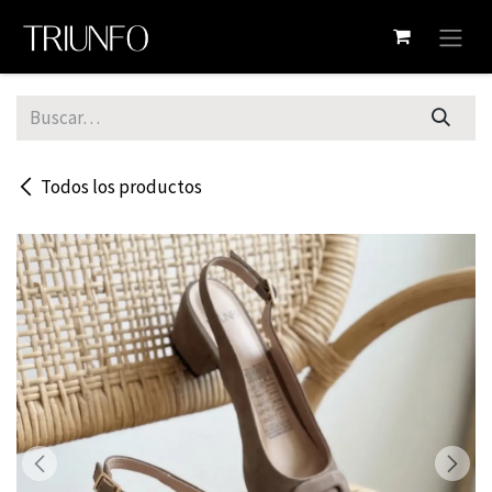
Ir al contenido
Todos los productos