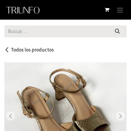
Ir al contenido
Todos los productos