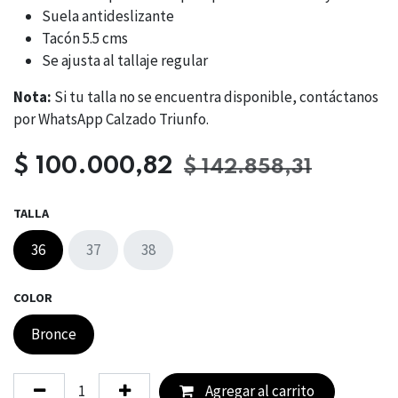
Suela antideslizante
Tacón 5.5 cms
Se ajusta al tallaje regular
Nota:
Si tu talla no se encuentra disponible, contáctanos
por WhatsApp Calzado Triunfo.
$
100.000,82
$
142.858,31
TALLA
36
37
38
COLOR
Bronce
Agregar al carrito