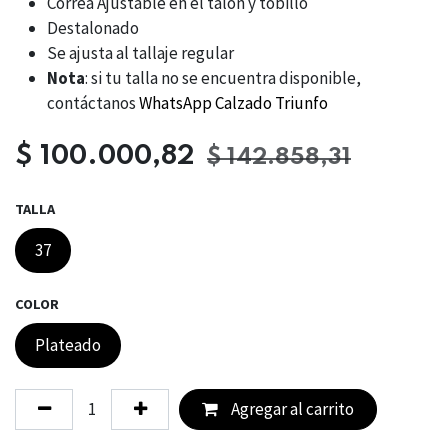
Correa Ajustable en el talón y tobillo
Destalonado
Se ajusta al tallaje regular
Nota
: si tu talla no se encuentra disponible,
contáctanos
WhatsApp Calzado Triunfo
$
100.000,82
$
142.858,31
TALLA
37
COLOR
Plateado
Agregar al carrito