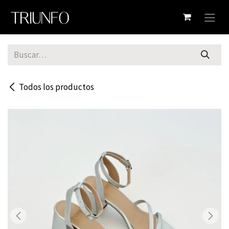
Ir al contenido
Todos los productos