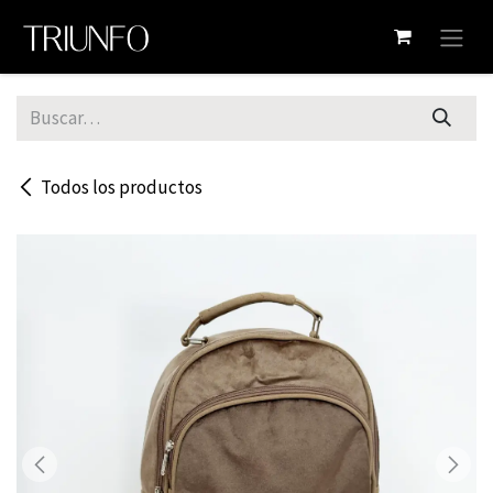
Ir al contenido
Todos los productos