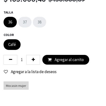
$
150.000,69
TALLA
36
37
38
COLOR
Café
Agregar al carrito
Agregar a la lista de deseos
Mocasin mujer