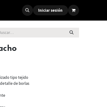
Iniciar sesión
acho
izado tipo tejido
detalle de borlas
nte