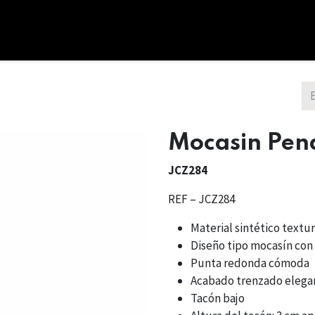
cio
Tienda
Combos
Nosotros
Bono Regalo
Mocasin Pen
JCZ284
REF – JCZ284
Material sintético textur
Diseño tipo mocasín con 
Punta redonda cómoda
Acabado trenzado elega
Tacón bajo