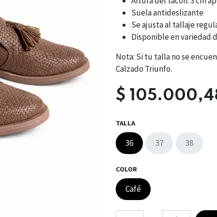
Altura del tacón: 3 cm ap
Suela antideslizante
Se ajusta al tallaje regul
Disponible en variedad d
Nota: Si tu talla no se encu
Calzado Triunfo.
$
105.000,4
TALLA
36
37
38
COLOR
Café