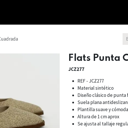
cio
Tienda
Combos
Nosotros
Bono Regalo
 Cuadrada
Flats Punta
JCZ277
REF - JCZ277
Material sintético
Diseño clásico de punta 
Suela plana antidesliza
Plantilla suave y cómod
Altura de 1 cm aprox
Se ajusta al tallaje regul