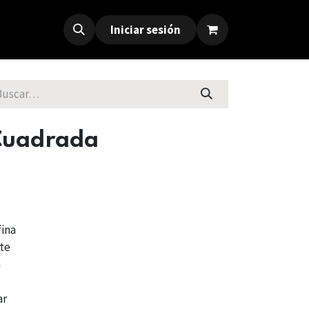
Iniciar sesión
 Cuadrada
fina
nte
a
ar