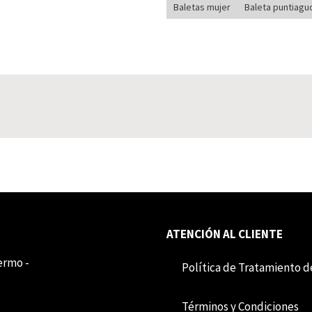
Baletas mujer
Baleta puntiagu
ATENCIÓN AL CLIENTE
lermo -
Política de Tratamiento d
Término​​s y Condiciones