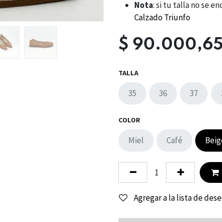
Nota
: si tu talla no se
Calzado Triunfo
$
90.000,6
TALLA
35
36
37
COLOR
Miel
Café
Beig
Agregar a la lista de des