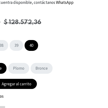
 encuentra disponible, contáctanos
WhatsApp
5
$
128.572,36
38
39
40
e
Plomo
Bronce
Agregar al carrito
eos