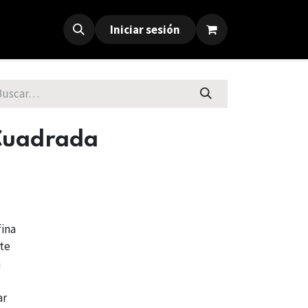
Iniciar sesión
 Cuadrada
fina
nte
a
ar