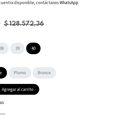
 encuentra disponible, contáctanos
WhatsApp
5
$
128.572,36
38
39
40
e
Plomo
Bronce
Agregar al carrito
eos