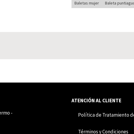
Baletas mujer
Baleta puntiagu
ATENCIÓN AL CLIENTE
lermo -
Política de Tratamiento d
Término​​s y Condiciones