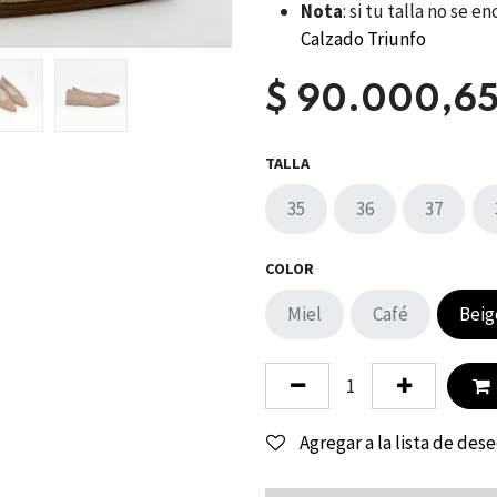
Nota
: si tu talla no se
Calzado Triunfo
$
90.000,6
TALLA
35
36
37
COLOR
Miel
Café
Beig
Agregar a la lista de des