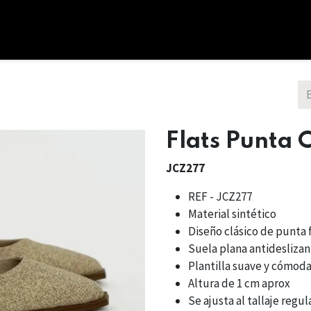
cio
Tienda
Combos
Nosotros
Bono Regalo
Flats Punta
JCZ277
REF - JCZ277
Material sintético
Diseño clásico de punta 
Suela plana antidesliza
Plantilla suave y cómod
Altura de 1 cm aprox
Se ajusta al tallaje regul