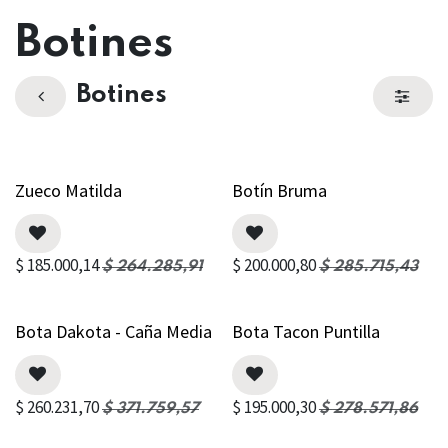
Botines
Botines
Zueco Matilda
Botín Bruma
$
185.000,14
$
200.000,80
$
264.285,91
$
285.715,43
Bota Dakota - Caña Media
Bota Tacon Puntilla
$
260.231,70
$
195.000,30
$
371.759,57
$
278.571,86