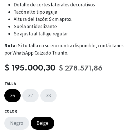
Detalle de cortes laterales decorativos
Tacón alto tipo aguja
Altura del tacón: 9 cm aprox.
Suela antideslizante
Se ajusta al tallaje regular
Nota:
Si tu talla no se encuentra disponible, contáctanos
por WhatsApp Calzado Triunfo.
$
195.000,30
$
278.571,86
TALLA
36
37
38
COLOR
Negro
Beige