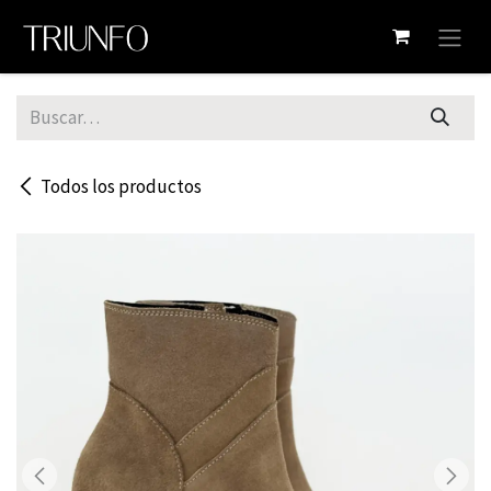
Ir al contenido
Todos los productos