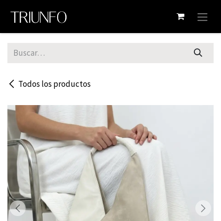
Ir al contenido
Todos los productos