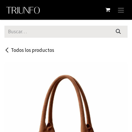
Ir al contenido
Todos los productos