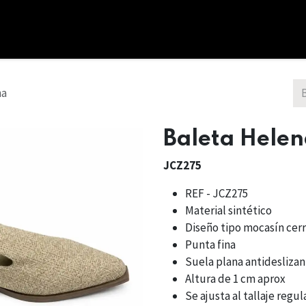
cio
Tienda
Combos
Nosotros
Bono Regalo
na
Baleta Hele
JCZ275
REF - JCZ275
Material sintético
Diseño tipo mocasín cer
Punta fina
Suela plana antidesliza
Altura de 1 cm aprox
Se ajusta al tallaje regul