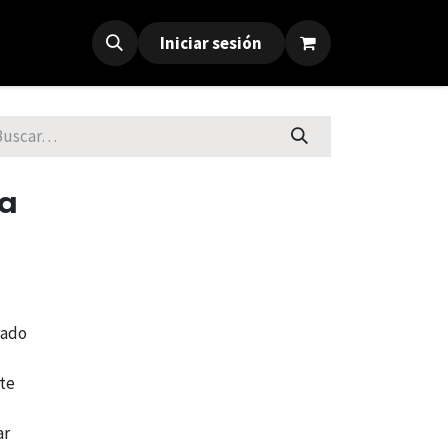
Iniciar sesión
na
rado
nte
ar