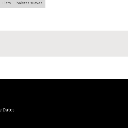
Flats
baletas suaves
e Datos