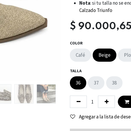
Nota
: si tu talla no se
Calzado Triunfo
$
90.000,6
COLOR
Café
Beige
Pl
TALLA
36
37
38
Agregar a la lista de des