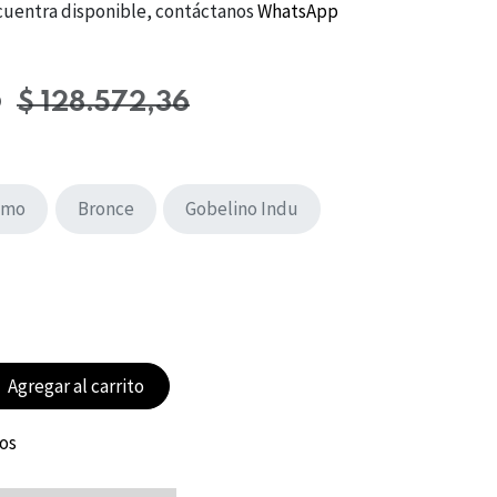
 encuentra disponible, contáctanos
WhatsApp
5
$
128.572,36
omo
Bronce
Gobelino Indu
Agregar al carrito
eos