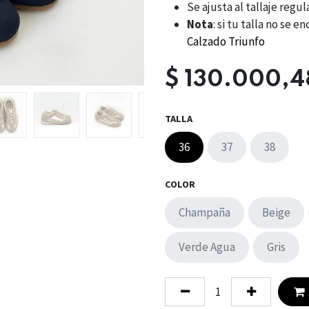
Se ajusta al tallaje regul
Nota
: si tu talla no se
Calzado Triunfo
$
130.000,4
TALLA
36
37
38
COLOR
Champaña
Beige
Verde Agua
Gris