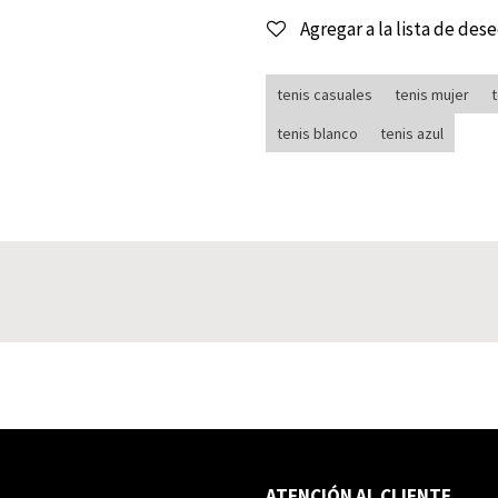
Agregar a la lista de des
tenis casuales
tenis mujer
tenis blanco
tenis azul
ATENCIÓN AL CLIENTE