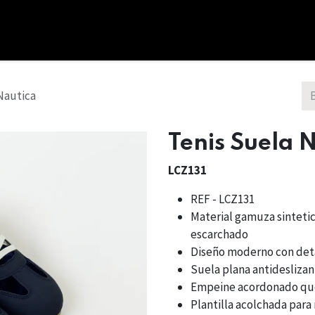
cio
Tienda
Combos
Nosotros
Bono Regalo
Nautica
Tenis Suela 
LCZ131
REF - LCZ131
Material gamuza sinteti
escarchado
Diseño moderno con deta
Suela plana antidesliza
Empeine acordonado que
Plantilla acolchada pa