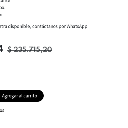
zante
ox.
ar
entra disponible, contáctanos por WhatsApp
4
$
235.715,20
Agregar al carrito
eos