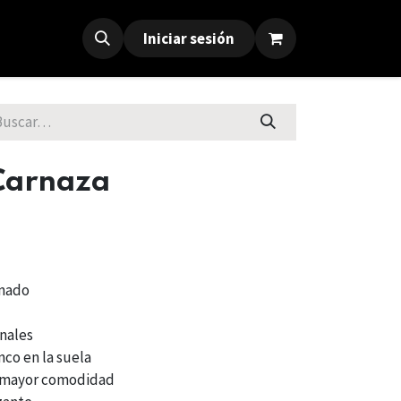
Iniciar sesión
 Carnaza
inado
nales
nco en la suela
a mayor comodidad