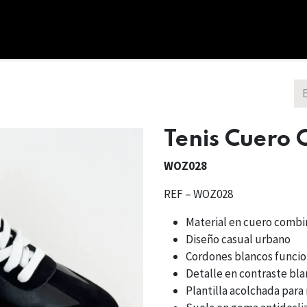
cio
Tienda
Combos
Nosotros
Bono Regalo
Tenis Cuero
WOZ028
REF – WOZ028
Material en cuero comb
Diseño casual urbano
Cordones blancos funcio
Detalle en contraste bla
Plantilla acolchada par