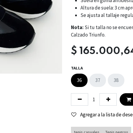
Suela en goma antidesli
Altura de suela: 3 cm apr
Se ajusta al tallaje regul
Nota:
Si tu talla no se encu
Calzado Triunfo.
$
165.000,6
TALLA
36
37
38
Agregar a la lista de des
tenis casuales
Tenis negros