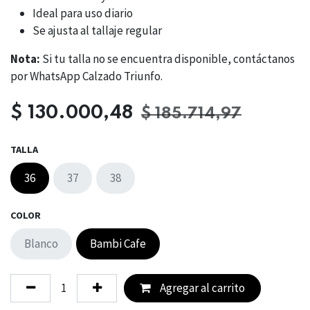
Ideal para uso diario
Se ajusta al tallaje regular
Nota:
Si tu talla no se encuentra disponible, contáctanos
por WhatsApp Calzado Triunfo.
$
130.000,48
$
185.714,97
TALLA
36
37
38
COLOR
Blanco
Bambi Cafe
Agregar al carrito