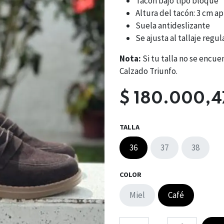
Tacón bajo tipo bloque
Altura del tacón: 3 cm ap
Suela antideslizante
Se ajusta al tallaje regul
Nota:
Si tu talla no se encu
Calzado Triunfo.
$
180.000,4
TALLA
36
37
38
COLOR
Miel
Café