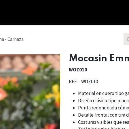
cio
Tienda
Combos
Nosotros
Bono Regalo
a - Carnaza
Mocasin Emm
WOZ010
REF – WOZ010
Material en cuero tipo 
Diseño clásico tipo moca
Punta redondeada cóm
Detalle frontal con tira 
Costuras visibles que rea