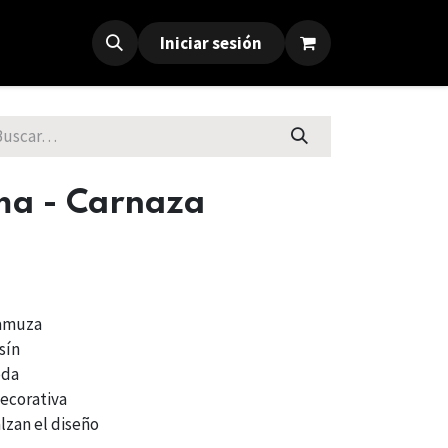
Iniciar sesión
a - Carnaza
gamuza
sín
oda
decorativa
lzan el diseño