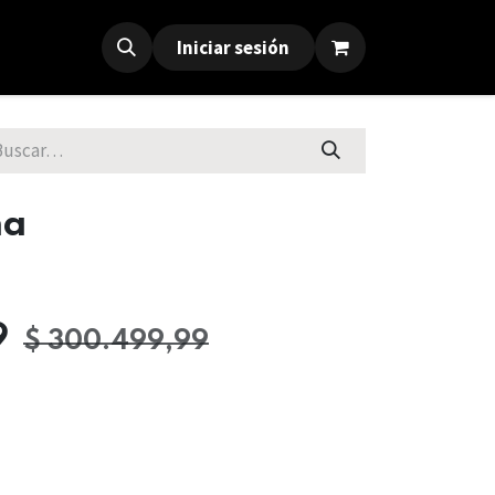
Iniciar sesión
na
9
$
300.499,99