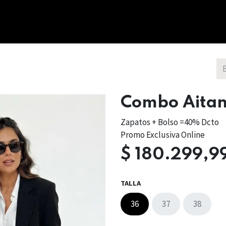
cio
Tienda
Combos
Nosotros
Bono Regalo
Combo Aita
Zapatos + Bolso =40% Dcto
Promo Exclusiva Online
$
180.299,9
TALLA
36
37
38