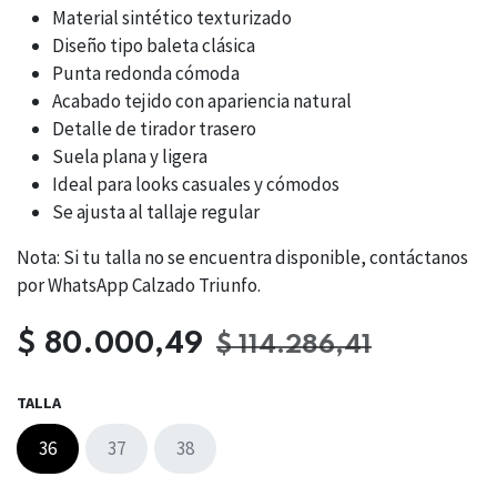
Material sintético texturizado
Diseño tipo baleta clásica
Punta redonda cómoda
Acabado tejido con apariencia natural
Detalle de tirador trasero
Suela plana y ligera
Ideal para looks casuales y cómodos
Se ajusta al tallaje regular
Nota: Si tu talla no se encuentra disponible, contáctanos
por WhatsApp Calzado Triunfo.
$
80.000,49
$
114.286,41
TALLA
36
37
38